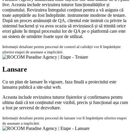
live. Aceasta include revizuirea tuturor funcționalităților și
conținutului. Revizuirea întregului conținut pentru a vă asigura că
toate așteptările au fost îndeplinite. instrumente moderne de testare.
După un proces amănunțit de QA, clientul este instruit cu privire la
sistemul backend și va avea ocazia să revizuiască și să trimită orice
erori găsite în timpul procesului lor de QA pe o platformă care este
un sistem de urmărire foarte ușor de utilizat.
Informații detaliate pentru procesul de control al calității vor fi împărtășite
ulterior etapei de asumare a implicării.
Lansare
Cu un plan de lansare în vigoare, faza finală a proiectului este
lansarea publică a site-ului web.
Aceasta include revizuirea tuturor fișierelor și confirmarea pentru
ultima dată că tot conținutul este vizibil, precis și funcțional așa cum
a fost pe serverul de dezvoltare.
Informații detaliate pentru procesul de lansare vor fi împărtășite ulterior etapei
de asumare a implicării.