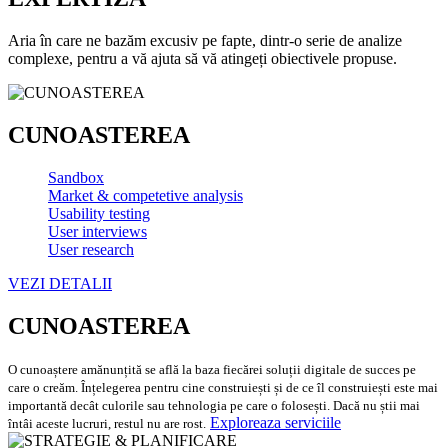
Aria în care ne bazăm excusiv pe fapte, dintr-o serie de analize
complexe, pentru a vă ajuta să vă atingeți obiectivele propuse.
CUNOASTEREA
Sandbox
Market & competetive analysis
Usability testing
User interviews
User research
VEZI DETALII
CUNOASTEREA
O cunoaștere amănunțită se află la baza fiecărei soluții digitale de succes pe
care o creăm. Înțelegerea pentru cine construiești și de ce îl construiești este mai
importantă decât culorile sau tehnologia pe care o folosești. Dacă nu știi mai
Exploreaza serviciile
întâi aceste lucruri, restul nu are rost.