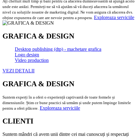
Ați cheltuit mult timp și bani pentru ca afacerea dumneavoastră să ajungă acolo
unde este astăzi. Permiteți-ne să vă ajutăm să vă duceți afacerea la următorul
nivel cu soluțiile noastre de marketing digital. Ne vom asigura că afacerea dvs.
Exploreaza serviciile
obține expunerea de care are nevoie pentru a prospera.
GRAFICA & DESIGN
Desktop publishing (dtp) - machetare grafica
Logo design
Video production
VEZI DETALII
GRAFICA & DESIGN
Suntem experți în a oferi o experiență captivantă de toate formele și
dimensiunile. Știm ce bune practici să urmăm și unde putem împinge limitele
Exploreaza serviciile
pentru a oferi plăcere.
CLIENTI
Suntem mândri că avem unii dintre cei mai cunoscuți și respectați