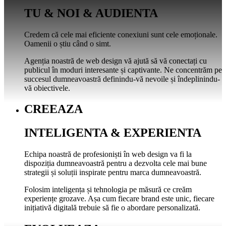
TU & NOI & AUDIENTA
Credem că cele mai eficiente conexiuni sunt cele emoționale.
Oamenii o știu când o simt.
Agenția noastră de web design vă ajută să vă conectați cu
publicul în moduri interesante și captivante. Ne concentrăm pe
succesul dumneavoastră definindu-vă nevoile și îndeplinindu-
vă obiectivele.
CREEAZA
INTELIGENTA & EXPERIENTA
Echipa noastră de profesioniști în web design va fi la
dispoziția dumneavoastră pentru a dezvolta cele mai bune
strategii și soluții inspirate pentru marca dumneavoastră.
Folosim inteligența și tehnologia pe măsură ce creăm
experiențe grozave. Așa cum fiecare brand este unic, fiecare
inițiativă digitală trebuie să fie o abordare personalizată.