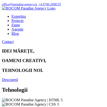
office@paradise-agency.ro
+4 0746 2098 55
Expertiza
Proiecte
Etape
Agentie
Blog
Contact
IDEI MĂREȚE,
OAMENI CREATIVI,
TEHNOLOGII NOI.
Descoperă
Tehnologii