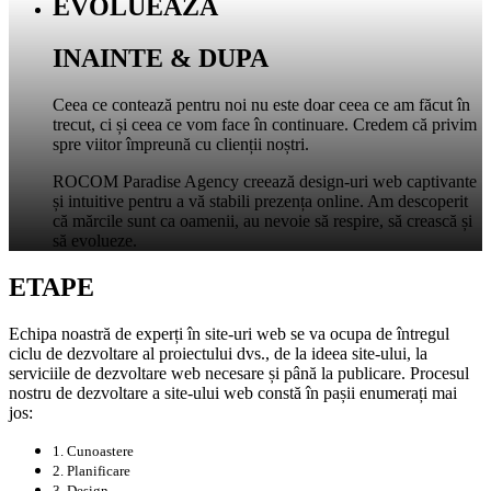
EVOLUEAZA
INAINTE & DUPA
Ceea ce contează pentru noi nu este doar ceea ce am făcut în
trecut, ci și ceea ce vom face în continuare. Credem că privim
spre viitor împreună cu clienții noștri.
ROCOM Paradise Agency creează design-uri web captivante
și intuitive pentru a vă stabili prezența online. Am descoperit
că mărcile sunt ca oamenii, au nevoie să respire, să crească și
să evolueze.
ETAPE
Echipa noastră de experți în site-uri web se va ocupa de întregul
ciclu de dezvoltare al proiectului dvs., de la ideea site-ului, la
serviciile de dezvoltare web necesare și până la publicare. Procesul
nostru de dezvoltare a site-ului web constă în pașii enumerați mai
jos:
1. Cunoastere
2. Planificare
3. Design