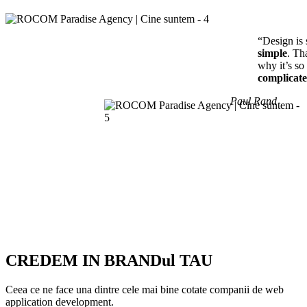
“Design is 
simple
. Th
why it’s so
complicat
Paul Rand
CREDEM IN BRANDul TAU
Ceea ce ne face una dintre cele mai bine cotate companii de web
application development.