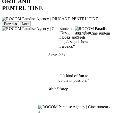
ORICÂND
PENTRU TINE
Previous
Next
“Design is not what
it
looks
and feels
like, design is how
it
works
.“
Steve Jobs
“It’s kind of
fun
to
do the impossible.”
Walt Disney