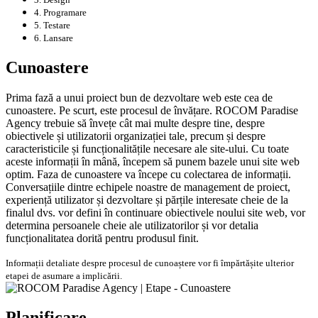
4. Programare
5. Testare
6. Lansare
Cunoastere
Prima fază a unui proiect bun de dezvoltare web este cea de
cunoastere. Pe scurt, este procesul de învățare. ROCOM Paradise
Agency trebuie să învețe cât mai multe despre tine, despre
obiectivele și utilizatorii organizației tale, precum și despre
caracteristicile și funcționalitățile necesare ale site-ului. Cu toate
aceste informații în mână, începem să punem bazele unui site web
optim. Faza de cunoastere va începe cu colectarea de informații.
Conversațiile dintre echipele noastre de management de proiect,
experiență utilizator și dezvoltare și părțile interesate cheie de la
finalul dvs. vor defini în continuare obiectivele noului site web, vor
determina persoanele cheie ale utilizatorilor și vor detalia
funcționalitatea dorită pentru produsul finit.
Informații detaliate despre procesul de cunoaștere vor fi împărtășite ulterior
etapei de asumare a implicării.
Planificare