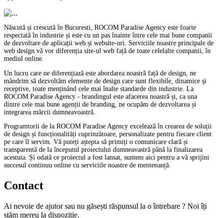
Născută și crescută în Bucuresti, ROCOM Paradise Agency este foarte
respectată în industrie și este cu un pas înainte între cele mai bune companii
de dezvoltare de aplicații web și website-uri. Serviciile noastre principale de
web design vă vor diferenția site-ul web față de toate celelalte companii, în
mediul online.
Un lucru care ne diferențiază este abordarea noastră față de design, ne
mândrim să dezvoltăm elemente de design care sunt flexibile, dinamice și
receptive, toate menținând cele mai înalte standarde din industrie. La
ROCOM Paradise Agency - brandingul este afacerea noastră și, ca una
dintre cele mai bune agenții de branding, ne ocupăm de dezvoltarea și
integrarea mărcii dumneavoastră.
Programtorii de la ROCOM Paradise Agency excelează în crearea de soluții
de design și funcționalități cuprinzătoare, personalizate pentru fiecare client
pe care îl servim. Vă puteți aștepta să primiți o comunicare clară și
transparentă de la începutul proiectului dumneavastră până la finalizarea
acestuia. Și odată ce proiectul a fost lansat, suntem aici pentru a vă sprijini
succesul continuu online cu serviciile noastre de mentenanță.
Contact
Ai nevoie de ajutor sau nu găsești răspunsul la o întrebare ? Noi îți
stăm mereu la dispoziție.