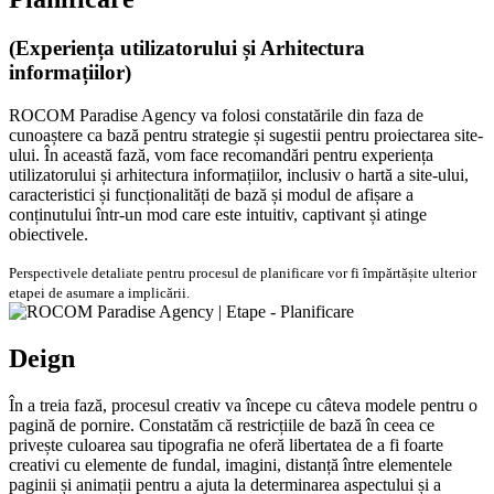
(Experiența utilizatorului și Arhitectura
informațiilor)
ROCOM Paradise Agency va folosi constatările din faza de
cunoaștere ca bază pentru strategie și sugestii pentru proiectarea site-
ului. În această fază, vom face recomandări pentru experiența
utilizatorului și arhitectura informațiilor, inclusiv o hartă a site-ului,
caracteristici și funcționalități de bază și modul de afișare a
conținutului într-un mod care este intuitiv, captivant și atinge
obiectivele.
Perspectivele detaliate pentru procesul de planificare vor fi împărtășite ulterior
etapei de asumare a implicării.
Deign
În a treia fază, procesul creativ va începe cu câteva modele pentru o
pagină de pornire. Constatăm că restricțiile de bază în ceea ce
privește culoarea sau tipografia ne oferă libertatea de a fi foarte
creativi cu elemente de fundal, imagini, distanță între elementele
paginii și animații pentru a ajuta la determinarea aspectului și a