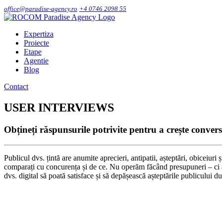
office@paradise-agency.ro
+4 0746 2098 55
Expertiza
Proiecte
Etape
Agentie
Blog
Contact
USER INTERVIEWS
Obțineți răspunsurile potrivite pentru a crește conversi
Publicul dvs. țintă are anumite aprecieri, antipatii, așteptări, obiceiu
comparați cu concurența și de ce. Nu operăm făcând presupuneri – ci an
dvs. digital să poată satisface și să depășească așteptările publicului 