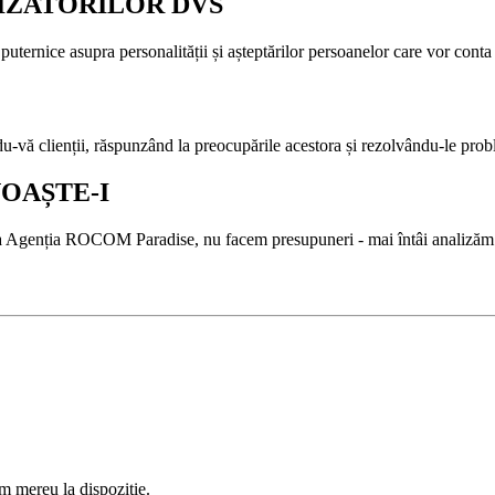
IZATORILOR DVS
uternice asupra personalității și așteptărilor persoanelor care vor conta 
du-vă clienții, răspunzând la preocupările acestora și rezolvându-le pro
NOAȘTE-I
or. La Agenția ROCOM Paradise, nu facem presupuneri - mai întâi analizăm 
ăm mereu la dispoziție.