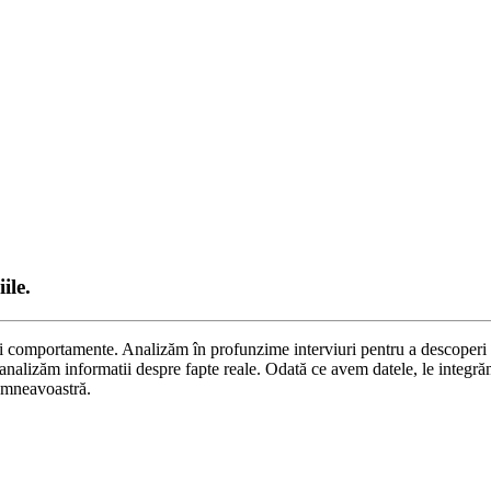
ile.
ri și comportamente. Analizăm în profunzime interviuri pentru a descoperi
alizăm informatii despre fapte reale. Odată ce avem datele, le integrăm 
dumneavoastră.