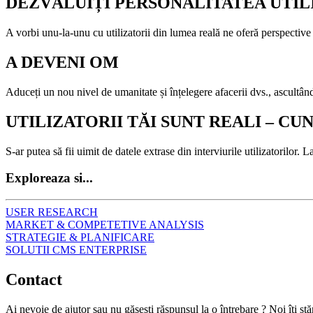
DEZVĂLUIȚI PERSONALITATEA UTIL
A vorbi unu-la-unu cu utilizatorii din lumea reală ne oferă perspective p
A DEVENI OM
Aduceți un nou nivel de umanitate și înțelegere afacerii dvs., ascultân
UTILIZATORII TĂI SUNT REALI – CU
S-ar putea să fii uimit de datele extrase din interviurile utilizatoril
Exploreaza si...
USER RESEARCH
MARKET & COMPETETIVE ANALYSIS
STRATEGIE & PLANIFICARE
SOLUTII CMS ENTERPRISE
Contact
Ai nevoie de ajutor sau nu găsești răspunsul la o întrebare ? Noi îți st