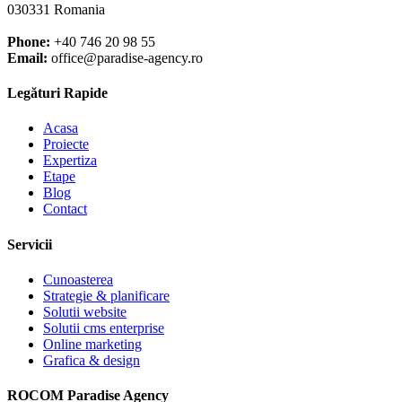
030331 Romania
Phone:
+40 746 20 98 55
Email:
office@paradise-agency.ro
Legături Rapide
Acasa
Proiecte
Expertiza
Etape
Blog
Contact
Servicii
Cunoasterea
Strategie & planificare
Solutii website
Solutii cms enterprise
Online marketing
Grafica & design
ROCOM Paradise Agency