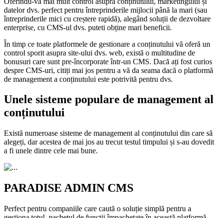
Oferindu-vă mai mult control asupra conținutului, marketingului și
datelor dvs. perfect pentru întreprinderile mijlocii până la mari (sau
întreprinderile mici cu creștere rapidă), alegând soluții de dezvoltare
enterprise, cu CMS-ul dvs. puteti obține mari beneficii.
În timp ce toate platformele de gestionare a conținutului vă oferă un
control sporit asupra site-ului dvs. web, există o multitudine de
bonusuri care sunt pre-încorporate într-un CMS. Dacă ați fost curios
despre CMS-uri, citiți mai jos pentru a vă da seama dacă o platformă
de management a conținutului este potrivită pentru dvs.
Unele sisteme populare de management al
conținutului
Există numeroase sisteme de management al conținutului din care să
alegeți, dar acestea de mai jos au trecut testul timpului și s-au dovedit
a fi unele dintre cele mai bune.
PARADISE ADMIN CMS
Perfect pentru companiile care caută o soluție simplă pentru a
gestiona totul, pachetul de funcții împachetate în această platformă