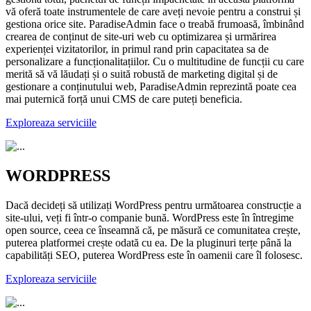
vă oferă toate instrumentele de care aveți nevoie pentru a construi și
gestiona orice site. ParadiseAdmin face o treabă frumoasă, îmbinând
crearea de conținut de site-uri web cu optimizarea și urmărirea
experienței vizitatorilor, in primul rand prin capacitatea sa de
personalizare a funcționalitațiilor. Cu o multitudine de funcții cu care
merită să vă lăudați și o suită robustă de marketing digital și de
gestionare a conținutului web, ParadiseAdmin reprezintă poate cea
mai puternică forță unui CMS de care puteți beneficia.
Exploreaza serviciile
WORDPRESS
Dacă decideți să utilizați WordPress pentru următoarea construcție a
site-ului, veți fi într-o companie bună. WordPress este în întregime
open source, ceea ce înseamnă că, pe măsură ce comunitatea crește,
puterea platformei crește odată cu ea. De la pluginuri terțe până la
capabilități SEO, puterea WordPress este în oamenii care îl folosesc.
Exploreaza serviciile