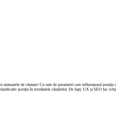
u motoarele de căutare! Cu sute de parametri care influențează poziția dv
nificativ poziția în rezultatele căutărilor. De fapt, UX și SEO fac echip