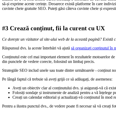
să-și exprime aceste cerințe. Deoarece există platforme în care indiviz
cuvinte cheie gratuite SEO. Puteți găsi câteva cuvinte cheie și expresii
#3 Crează conținut, fii la curent cu UX
Ce dorește un vizitator al site-ului web de la această pagină? Există
Răspunsul dvs. la aceste întrebări vă ajută
să organizați conținutul în 
Conținutul este cel mai important element în rezultatele motoarelor de că
din punctele de vedere corecte, folosind un limbaj precis.
Strategiile SEO includ unele sau toate dintre următoarele - conținut non
Pe lângă faptul că trebuie să aveți grijă ce să adăugați, de asemenea:
Aveți un obiectiv clar al conținutului dvs. și asigurați-vă că exi
Folosiți sondaje și instrumente de analiză pentru a vă înțelege pu
Creați un calendar editorial și actualizați-vă conținutul în mod r
Pentru a ilustra punctul dvs., de vedere poate fi necesar să vă creați f