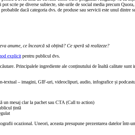
ii pot scrie pe diverse subiecte, site-urile de social media precum Quora
 probabile dacă categoria dvs. de produse sau servicii este unul dintre s
 ceva anume, ce încearcă să obțină? Ce speră să realizeze?
mod explicit
pentru publicul dvs.
utare. Principalele ingrediente ale conținutului de înaltă calitate sunt inf
-textual – imagini, GIF-uri, videoclipuri, audio, infografice și podcastu
stă un mesaj clar la pachet sau CTA (Call to action)
blicul țintă
egulat
otografii ocazional. Uneori, aceasta presupune prezentarea datelor într-u