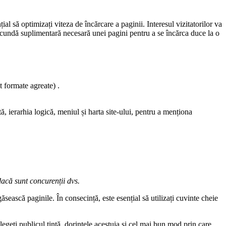
al să optimizați viteza de încărcare a paginii. Interesul vizitatorilor va
secundă suplimentară necesară unei pagini pentru a se încărca duce la o
t formate agreate) .
ă, ierarhia logică, meniul și harta site-ului, pentru a menționa
dacă sunt concurenții dvs.
ăsească paginile. În consecință, este esențial să utilizați cuvinte cheie
egeți publicul țintă, dorințele acestuia și cel mai bun mod prin care