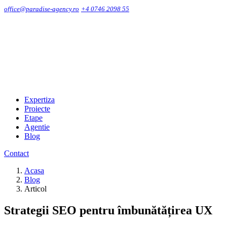
office@paradise-agency.ro
+4 0746 2098 55
Expertiza
Proiecte
Etape
Agentie
Blog
Contact
Acasa
Blog
Articol
Strategii SEO pentru îmbunătățirea UX