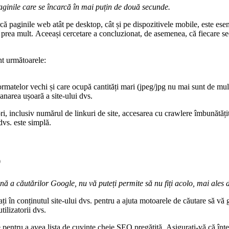
aginile care se încarcă în mai puțin de două secunde.
 paginile web atât pe desktop, cât și pe dispozitivele mobile, este esenți
ză prea mult. Aceeași cercetare a concluzionat, de asemenea, că fiecare 
nt următoarele:
formatelor vechi și care ocupă cantități mari (jpeg/jpg nu mai sunt de mul
canarea ușoară a site-ului dvs.
ri, inclusiv numărul de linkuri de site, accesarea cu crawlere îmbunătățit
dvs. este simplă.
O
ă a căutărilor Google, nu vă puteți permite să nu fiți acolo, mai ales 
ți în conținutul site-ului dvs. pentru a ajuta motoarele de căutare să vă g
ilizatorii dvs.
 pentru a avea lista de cuvinte cheie SEO pregătită. Asigurați-vă că înțel