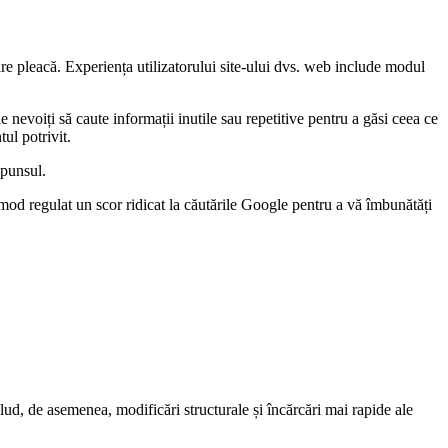
are pleacă. Experiența utilizatorului site-ului dvs. web include modul
ie nevoiți să caute informații inutile sau repetitive pentru a găsi ceea ce
ul potrivit.
spunsul.
 mod regulat un scor ridicat la căutările Google pentru a vă îmbunătăți
lud, de asemenea, modificări structurale și încărcări mai rapide ale