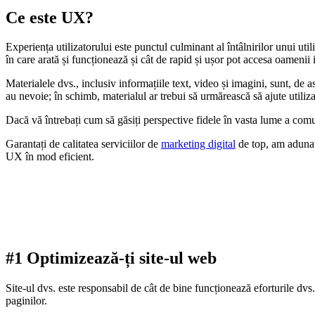
Ce este UX?
Experiența utilizatorului este punctul culminant al întâlnirilor unui ut
în care arată și funcționează și cât de rapid și ușor pot accesa oamenii
Materialele dvs., inclusiv informațiile text, video și imagini, sunt, de a
au nevoie; în schimb, materialul ar trebui să urmărească să ajute utiliza
Dacă vă întrebați cum să găsiți perspective fidele în vasta lume a com
Garantați de calitatea serviciilor de
marketing digital
de top, am adunat 
UX în mod eficient.
#1 Optimizează-ți site-ul web
Site-ul dvs. este responsabil de cât de bine funcționează eforturile dv
paginilor.