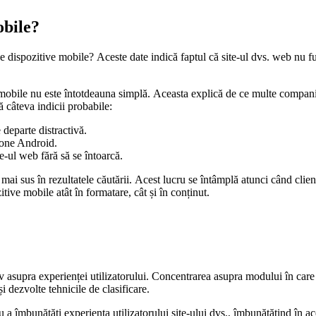
obile?
dispozitive mobile? Aceste date indică faptul că site-ul dvs. web nu func
e mobile nu este întotdeauna simplă. Aceasta explică de ce multe compani
ă câteva indicii probabile:
 departe distractivă.
hone Android.
te-ul web fără să se întoarcă.
ai sus în rezultatele căutării. Acest lucru se întâmplă atunci când clienț
ive mobile atât în ​​formatare, cât și în conținut.
 asupra experienței utilizatorului. Concentrarea asupra modului în care viz
 dezvolte tehnicile de clasificare.
mbunătăți experiența utilizatorului site-ului dvs., îmbunătățind în ace