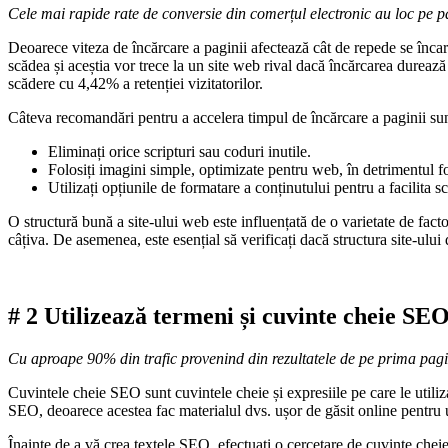
Cele mai rapide rate de conversie din comerțul electronic au loc pe p
Deoarece viteza de încărcare a paginii afectează cât de repede se încarcă
scădea și aceștia vor trece la un site web rival dacă încărcarea durea
scădere cu 4,42% a retenției vizitatorilor.
Câteva recomandări pentru a accelera timpul de încărcare a paginii su
Eliminați orice scripturi sau coduri inutile.
Folosiți imagini simple, optimizate pentru web, în ​​detrimentul 
Utilizați opțiunile de formatare a conținutului pentru a facilita s
O structură bună a site-ului web este influențată de o varietate de facto
câțiva. De asemenea, este esențial să verificați dacă structura site-ului 
# 2 Utilizeaz
ă
termeni și cuvinte cheie SE
Cu aproape 90% din trafic provenind din rezultatele de pe prima pagin
Cuvintele cheie SEO sunt cuvintele cheie și expresiile pe care le utiliza
SEO, deoarece acestea fac materialul dvs. ușor de găsit online pentru ut
Înainte de a vă crea textele SEO, efectuați o cercetare de cuvinte cheie