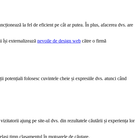
ționează la fel de eficient pe cât ar putea. În plus, afacerea dvs. are
i își externalizează
nevoile de design web
către o firmă
ii potențiali folosesc cuvintele cheie și expresiile dvs. atunci când
itatorii ajung pe site-ul dvs. din rezultatele căutării și experiența lor
lași timp clasamentul în motoarele de căutare.