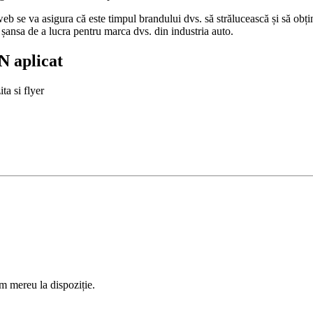
eb se va asigura că este timpul brandului dvs. să strălucească și să obț
 șansa de a lucra pentru marca dvs. din industria auto.
aplicat
ta si flyer
ăm mereu la dispoziție.