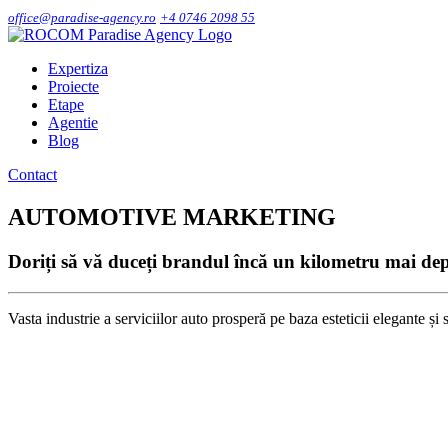
office@paradise-agency.ro
+4 0746 2098 55
Expertiza
Proiecte
Etape
Agentie
Blog
Contact
AUTOMOTIVE MARKETING
Doriți să vă duceți brandul încă un kilometru mai de
Vasta industrie a serviciilor auto prosperă pe baza esteticii elegante și