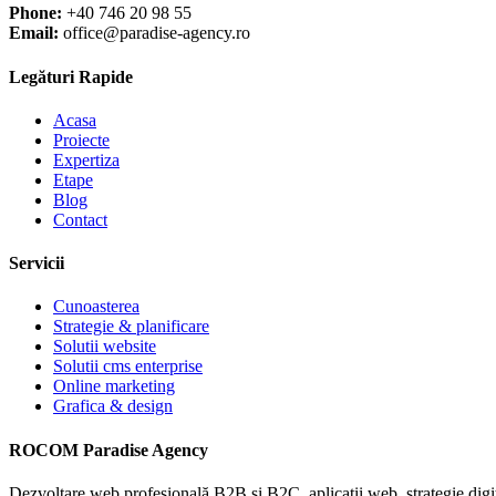
Phone:
+40 746 20 98 55
Email:
office@paradise-agency.ro
Legături Rapide
Acasa
Proiecte
Expertiza
Etape
Blog
Contact
Servicii
Cunoasterea
Strategie & planificare
Solutii website
Solutii cms enterprise
Online marketing
Grafica & design
ROCOM Paradise Agency
Dezvoltare web profesională B2B și B2C, aplicații web, strategie digit