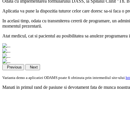
Odata cu implementarea formularului DASS, la Spitalul Clinit "Th. B
Aplicatia va pune la dispozitia tuturor celor care doresc sa-si faca o pr
In acelasi timp, odata cu transmiterea cererii de programare, un admini
momentul prezentarii.
Atat medicul, cat si pacientul au posibilitatea sa anuleze programarea 
Previous
Next
Varianta demo a aplicatiei ODAMS poate fi obtinuta prin intermediul site-ului
ht
Manati in primul rand de pasiune si devotament fata de munca noastra