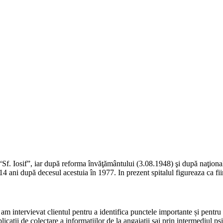
 “Sf. Iosif”, iar după reforma învăţământului (3.08.1948) şi după naţion
 14 ani după decesul acestuia în 1977. In prezent spitalul figureaza ca fi
m intervievat clientul pentru a identifica punctele importante și pentru 
tii de colectare a informatiilor de la angajatii sai prin intermediul psih