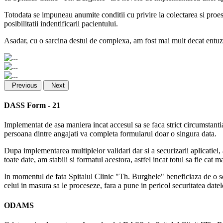
Totodata se impuneau anumite conditii cu privire la colectarea si proesa
posibilitatii indentificarii pacientului.
Asadar, cu o sarcina destul de complexa, am fost mai mult decat entuzi
Previous
Next
DASS Form - 21
Implementat de asa maniera incat accesul sa se faca strict circumstantial
persoana dintre angajati va completa formularul doar o singura data.
Dupa implementarea multiplelor validari dar si a securizarii aplicatiei, 
toate date, am stabili si formatul acestora, astfel incat totul sa fie cat m
In momentul de fata Spitalul Clinic "Th. Burghele" beneficiaza de o solu
celui in masura sa le proceseze, fara a pune in pericol securitatea datel
ODAMS