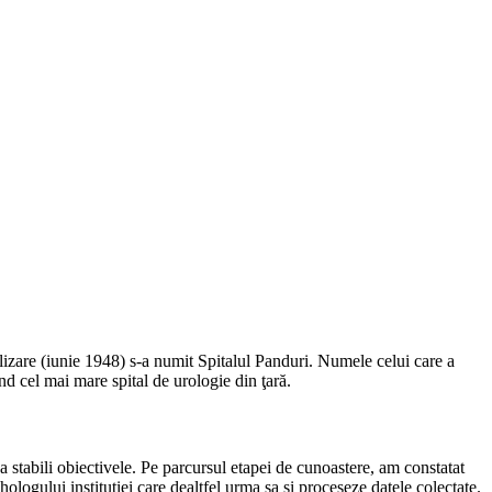
alizare (iunie 1948) s-a numit Spitalul Panduri. Numele celui care a
ind cel mai mare spital de urologie din ţară.
a stabili obiectivele. Pe parcursul etapei de cunoastere, am constatat
ologului institutiei care dealtfel urma sa si proceseze datele colectate.