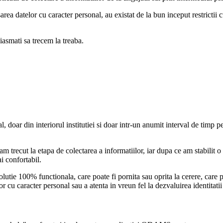
rea datelor cu caracter personal, au existat de la bun inceput restrictii c
asmati sa trecem la treaba.
, doar din interiorul institutiei si doar intr-un anumit interval de timp pe
am trecut la etapa de colectarea a informatiilor, iar dupa ce am stabilit o
ai confortabil.
tie 100% functionala, care poate fi pornita sau oprita la cerere, care poa
or cu caracter personal sau a atenta in vreun fel la dezvaluirea identitatii