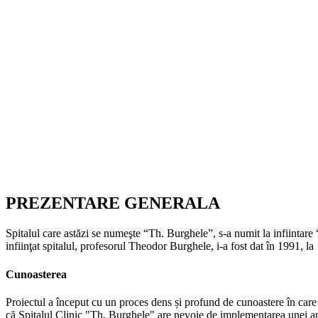
PREZENTARE GENERALA
Spitalul care astăzi se numeşte “Th. Burghele”, s-a numit la infiintare
infiinţat spitalul, profesorul Theodor Burghele, i-a fost dat în 1991, la
Cunoasterea
Proiectul a început cu un proces dens și profund de cunoastere în care a
că Spitalul Clinic "Th. Burghele" are nevoie de implementarea unei aplica