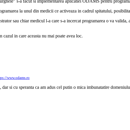
urghele" s-a facut si implementarea aplicatiei ODAMS pentru programa
ogramarea la unul din medicii ce activeaza in cadrul spitatului, posibilita
strator sau chiar medicul l-a care s-a incercat programarea o va valida, 
in cazul in care aceasta nu mai poate avea loc.
tps://www.odams.ro
, dar si cu speranta ca am adus cel putin o mica imbunatatire domeniul